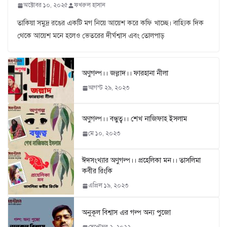
অক্টোবর ১০, ২০২৫
ফখরুল হাসান
তাকিয়া সমুদ্র রঙের একটি মগ নিয়ে আয়েশ করে কফি খাচ্ছে। বাহ্যিক দিক
থেকে আয়েশ মনে হলেও ভেতরের দীর্ঘশ্বাস এবং তোলপাড়
অণুগল্প।। জল্লাদ।। ফারহানা নীলা
আগস্ট ২৯, ২০২৩
অণুগল্প।। বন্ধুত্ব।। শেখ নাজিফাহ ইসলাম
মে ১০, ২০২৩
ঈদসংখ্যার অণুগল্প।। প্রহেলিকা মন।। তাসলিমা
কবীর রিংকি
এপ্রিল ১৯, ২০২৩
অনুকূল বিশ্বাস এর গল্প অন্য পুজো