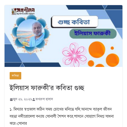
কবিতা
ইলিয়াস ফারুকী’র কবিতা গুচ্ছ
জুন ২৬, ২০২৬
ফখরুল হাসান
১. মিথ্যার স্বপ্নজাল কঠিন সময় চোখের মনিতে যদি,আনন্দে ব্যাকুল জীবন
বহতা নদীরোদেলা বন্যায় সোনালী শৈশব করে,শাসনে সোহাগে নিমগ্ন সাধনা
ঝরে।সোনার