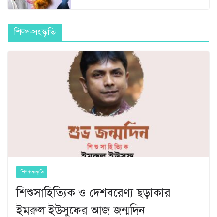
শিল্প-সংস্কৃতি
শিল্প-সংস্কৃতি
শিশুসাহিত্যিক ও দেশবরেণ্য ছড়াকার
ইমরুল ইউসুফের আজ জন্মদিন