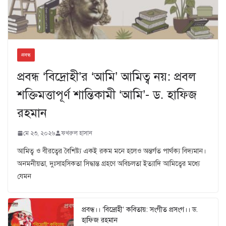
প্রবন্ধ
প্রবন্ধ ‘বিদ্রোহী’র ‘আমি’ আমিত্ব নয়: প্রবল
শক্তিমত্তাপূর্ণ শান্তিকামী ‘আমি’- ড. হাফিজ
রহমান
মে ২৩, ২০২৬
ফখরুল হাসান
আমিত্ব ও বীরত্বের বৈশিষ্ট্য একই রকম মনে হলেও অন্তর্গত পার্থক্য বিদ্যমান।
অনমনীয়তা, দুঃসাহসিকতা সিদ্ধান্ত গ্রহণে অবিচলতা ইত্যাদি আমিত্বের মধ্যে
যেমন
প্রবন্ধ।। ‘বিদ্রোহী’ কবিতায়: সংগীত প্রসংগ।। ড.
হাফিজ রহমান