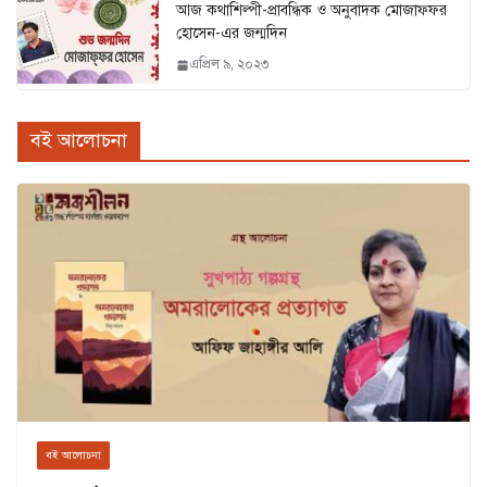
আজ কথাশিল্পী-প্রাবন্ধিক ও অনুবাদক মোজাফ্ফর
হোসেন-এর জন্মদিন
এপ্রিল ৯, ২০২৩
বই আলোচনা
বই আলোচনা