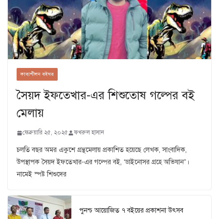
কাব্যশীলন বইঘর
সৈয়দ ইফতেখার-এর শিশুতোষ গল্পের বই
মেলায়
ফেব্রুয়ারি ২৫, ২০২৫
ফখরুল হাসান
চলতি বছর অমর একুশে গ্রন্থমেলায় প্রকাশিত হয়েছে লেখক, সাংবাদিক,
উপস্থাপক সৈয়দ ইফতেখার-এর গল্পের বই, ‘ডাইনোসর গ্রহে অভিযান”।
নামেই স্পষ্ট শিশুদের
পুনশ্চ আয়োজিত ৭ বইয়ের প্রকাশনা উৎসব