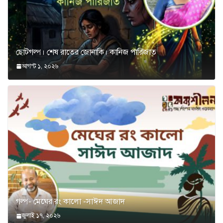
ছোটগল্প। শেষ রাতের জোনাকি। কানিজ পারিজাত
আগস্ট ১, ২০২৬
গল্প- মেঘের রং কালো -সাঈদ আজাদ
জুলাই ১৭, ২০২৬