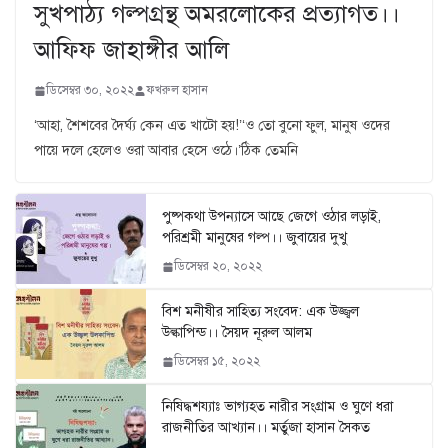
সুখপাঠ্য গল্পগ্রন্থ অমরলোকের প্রত্যাগত।।
আফিফ জাহাঙ্গীর আলি
ডিসেম্বর ৩০, ২০২২
ফখরুল হাসান
‘আহা, শৈশবের দৈর্ঘ্য কেন এত খাটো হয়!’‘ও তো বুনো ফুল, মানুষ ওদের
পায়ে দলে হেলেও ওরা আবার হেসে ওঠে।’ঠিক তেমনি
পুষ্পকথা উপন্যাসে আছে জেগে ওঠার লড়াই,
পরিশ্রমী মানুষের গল্প।। জুবায়ের দুখু
ডিসেম্বর ২০, ২০২২
বিশ মনীষীর সাহিত্য সংবেদ: এক উজ্জ্বল
উল্কাপিন্ড।। সৈয়দ নূরুল আলম
ডিসেম্বর ১৫, ২০২২
নিষিদ্ধশয্যাঃ ভাগ্যহত নারীর সংগ্রাম ও ঘুণে ধরা
রাজনীতির আখ্যান।। মর্তুজা হাসান সৈকত