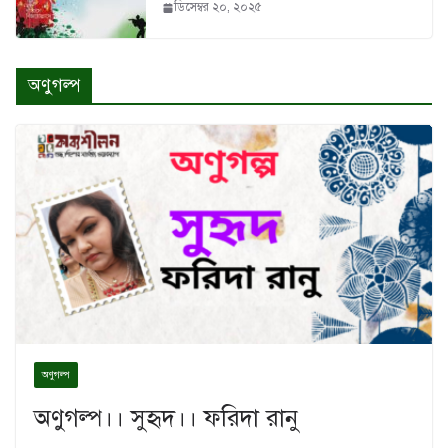
ডিসেম্বর ২০, ২০২৫
অণুগল্প
অণুগল্প
অণুগল্প।। সুহৃদ।। ফরিদা রানু