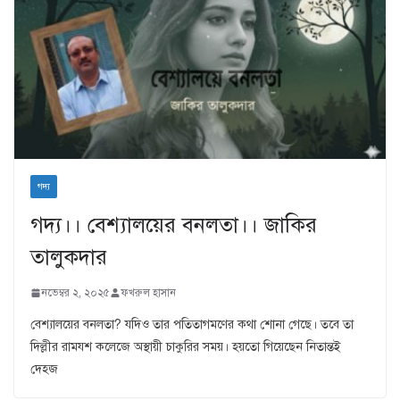
গদ্য
গদ্য।। বেশ্যালয়ের বনলতা।। জাকির
তালুকদার
নভেম্বর ২, ২০২৫
ফখরুল হাসান
বেশ্যালয়ের বনলতা? যদিও তার পতিতাগমণের কথা শোনা গেছে। তবে তা
দিল্লীর রামযশ কলেজে অস্থায়ী চাকুরির সময়। হয়তো গিয়েছেন নিতান্তই
দেহজ