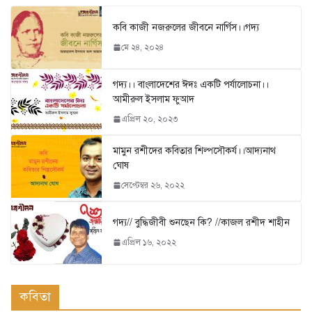
কবি কাজী নজরুলের জীবনে নার্গিস।।গদ্য
মে ২৪, ২০২৪
গদ্য।। বাংলাদেশের ঈদঃ একটি পর্যালোচনা।।
আমীরুল ইসলাম ফুআদ
এপ্রিল ২০, ২০২৩
মামুন রশীদের কবিতার শিল্পসৌকর্য।।আদ্যনাথ
ঘোষ
সেপ্টেম্বর ২৬, ২০২২
গদ্য// বুদ্ধিজীবী শুনছেন কি? //কাজল রশীদ শাহীন
এপ্রিল ১৬, ২০২২
কবিতা