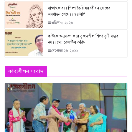
সাক্ষাৎকার।। শিল্প তৈরি হয় জীবন বোধের
অবগাহন শেষে।। স্বরলিপি
এপ্রিল ৬, ২০২৩
কাউকে অনুসরণ করে সৃজনশীল শিল্প সৃষ্টি সম্ভব
নয়।। মো. রেজাউল করিম
সেপ্টেম্বর ২৬, ২০২২
কাব্যশীলন সংবাদ