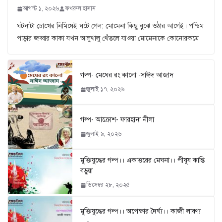
আগস্ট ১, ২০২৬
ফখরুল হাসান
ঘটনাটা চোখের নিমিষেই ঘটে গেল; মোমেনা কিছু বুঝে ওঠার আগেই। পশ্চিম
পাড়ার জব্বার কাকা যখন আলুথালু থেঁতলে যাওয়া মোমেনাকে কোনোরকমে
গল্প- মেঘের রং কালো -সাঈদ আজাদ
জুলাই ১৭, ২০২৬
গল্প- আক্রোশ- ফারহানা নীলা
জুলাই ৯, ২০২৬
মুক্তিযুদ্ধের গল্প।। একাত্তরের মেঘনা।। পীযূষ কান্তি
বড়ুয়া
ডিসেম্বর ২৮, ২০২৫
মুক্তিযুদ্ধের গল্প।। অপেক্ষার দৈর্ঘ্য।। কাজী লাবণ্য