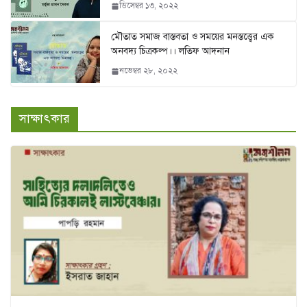
ডিসেম্বর ১৩, ২০২২
মৌতাত সমাজ বাস্তবতা ও সময়ের মনস্তত্ত্বের এক
অনবদ্য চিত্রকল্প।। লতিফ আদনান
নভেম্বর ২৮, ২০২২
সাক্ষাৎকার