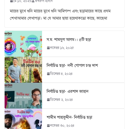
মে ১০, ২০২৬
ফখরুল হাসান
মায়ের মুখে শুনি মায়ের মুখে শুনি আমিগল্প এবং ছড়ামায়ের কাছে প্রথম
শেখাআমার লেখাপড়া। মা যে আমার ছায়া হয়েথাকতো কাছে, কাছেমা
স.ম. শামসুল আলম।। ৫টি ছড়া
নভেম্বর ১৬, ২০২৫
নির্বাচিত ছড়া- ননী গোপাল চন্দ্র দাশ
ডিসেম্বর ৪, ২০২৪
নির্বাচিত ছড়া- এরশাদ জাহান
ডিসেম্বর ২, ২০২৪
শামীম শাহাবুদ্দীন- নির্বাচিত ছড়া
নভেম্বর ৩০, ২০২৪