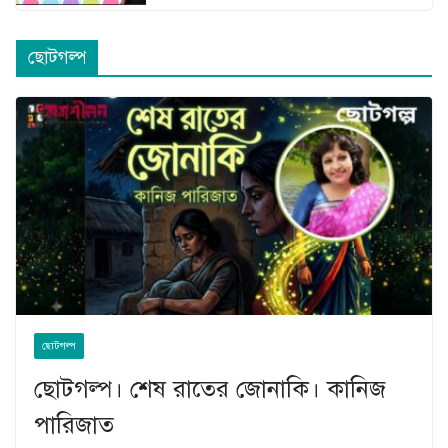
ছোটগল্প
ছোটগল্প
ছোটগল্প। শেষ রাতের জোনাকি। কানিজ
পারিজাত