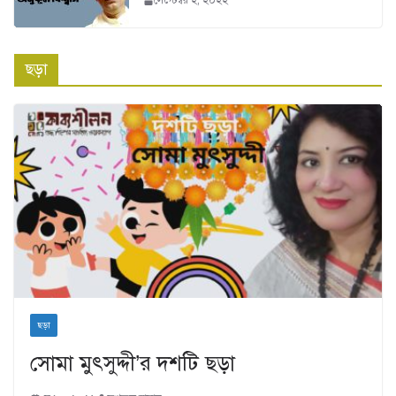
সেপ্টেম্বর ২, ২০২২
ছড়া
ছড়া
সোমা মুৎসুদ্দী’র দশটি ছড়া