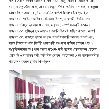
পাঠ-উন্মোচন করেন মেহেদী হাসান, নিমো সাজু, সামস-ই-সাত্তার তামান্না
চমন, রফিকুদ্দৌলা রাব্বি, তামিম মাহমুদ সিদ্দিক, তানিয়া খন্দকার, আবদুল্লাহ
আল রাফি সরোজ। অনুষ্ঠানে সম্মানিত অতিথি হিসেবে উপস্থিত ছিলেন
প্রফেসর ড. শাবিন শাহরিয়ার নাট্যকলা বিভাগ, রাজশাহী বিশ্ববিদ্যালয়।
প্রফেসর শরিফুল ইসলাম খান, অধ্যক্ষ (অব.) নওগাঁ সরকারি কলেজ।
প্রফেসর মো. হামিদুল হক অধ্যক্ষ, সরকারি বিএমসি মহিলা কলেজ, নওগাঁ।
প্রফেসর মো. নাজমুল হাসান অধ্যক্ষ, নওগাঁ সরকারি কলেজ, নওগাঁ এবং
সড়ক বিভাগ নওগাঁর নির্বাহী প্রকৌশলী গল্পকার সাজিদ রহমান প্রমুখ।
সংস্কৃতিজনদের কথা পর্বে বক্তব্য রাখেন- কবি সরদার মোজাফফর হোসেন,
এ্যাড. ডি এম আব্দুল বারী, কবি নীল সোহন। আলোচনা শেষে মনোজ্ঞ সঙ্গীত
পরিবেশন করেন স্থানীয় শিল্পীবৃন্দ।