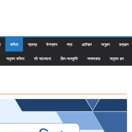
দ
কবিতা
প্রবন্ধ
উপন্যাস
গদ্য
ছোটগল্প
অণুগল্প
রম্যগল্প
অনুবাদ কবিতা
বই আলোচনা
শিল্প-সংস্কৃতি
সাক্ষাৎকার
অনুবাদ গল্প