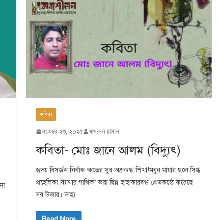
কবিতা
নভেম্বর ২৩, ২০২৫
ফখরুল হাসান
কবিতা- মোঃ জানে আলম (বিদ্যুৎ)
হৃদয় বিসর্জন নির্বাক ক্ষ‌তের সুর অশ্রুদ্বগ্ধ শিখা!মধুর মায়ার ছ‌লে সিগ্ধ
প্রহে‌লিকা।ব‌্যাথার গা‌থিকা ভরা ছিন্ন হাহাকারদ্বগ্ধ প্রেমকন্ঠে ক‌রে‌ছে
না
সব উজার। দাহ‌্য
Read More