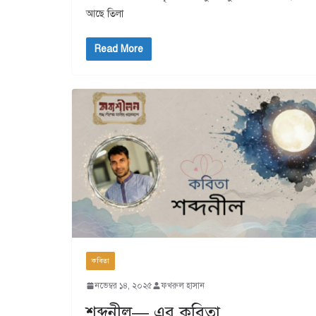
আছে তিলা
Read More
কবিতা
নভেম্বর ১৪, ২০২৫
ফখরুল হাসান
শব্দনীল— এর কবিতা