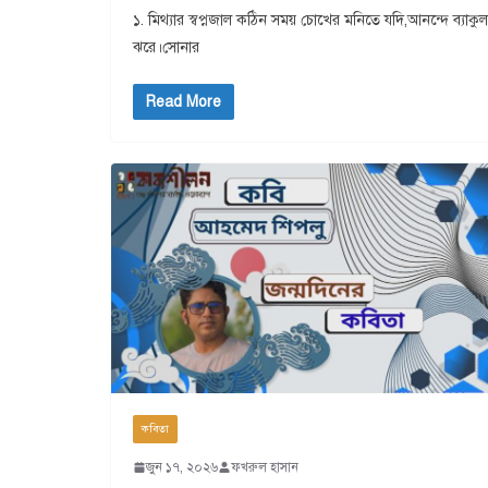
১. মিথ্যার স্বপ্নজাল কঠিন সময় চোখের মনিতে যদি,আনন্দে ব্যা
ঝরে।সোনার
Read More
কবিতা
জুন ১৭, ২০২৬
ফখরুল হাসান