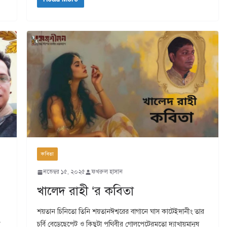
কবিতা
নভেম্বর ১৫, ২০২৫
ফখরুল হাসান
খালেদ রাহী ‘র কবিতা
শয়তান চিনিতো তিনি শয়তানঈশ্বরের বাগানে ঘাস কাটেইদানীং তার
়
চর্বি বেড়েছেপেট ও কিছুটা পৃথিবীর গোলপেটেরমতো দ্যাখায়মানুষ