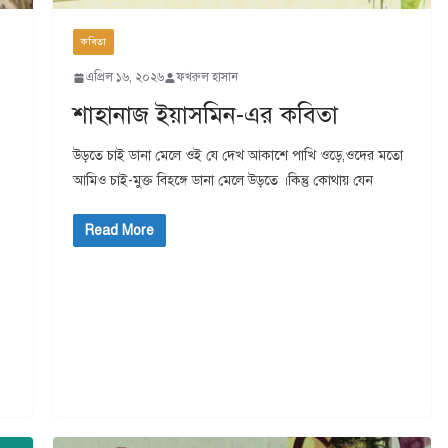
কবিতা
এপ্রিল ১৬, ২০২৬
ফখরুল হাসান
শাহানাজ ইয়াসমিন-এর কবিতা
উড়তে চাই ডানা মেলে ওই যে দেখ আকাশে পাখি ওড়ে,ওদের মতো
আমিও চাই-মুক্ত বিহঙ্গে ডানা মেলে উড়তে ।কিন্তু কোথায় যেন
Read More