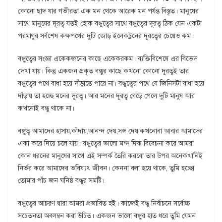
কোনো ছাদ যার গভীরতা এক মন থেকে আরেক মন পর্যন্ত বিস্তৃত। মানুষের
সাথে মানুষের দূরত্ব যতই হোক বন্ধুত্বের সাথে বন্ধুত্বের দূরত্ব ঠিক যেন একটা
পরমাণুর সর্বশেষ কক্ষপথের দুটি জোড় ইলেকট্রনের দূরত্বের চেয়েও কম।
বন্ধুত্বের সংজ্ঞা একেকজনের কাছে একেকরকম। ব্যক্তিবিশেষে এর বিভেদ
দেখা যায়। কিন্তু একজন প্রকৃত বন্ধুর কাছে কখনো কোনো দূরত্বই তার
বন্ধুত্বের পথে বাধা হয়ে দাঁড়াতে পারে না। বন্ধুত্বের পথে যে জিনিসটা বাধা হয়ে
দাঁড়ায় তা হচ্ছে মনের দূরত্ব। আর মনের দূরত্ব বেড়ে গেলে দুটি মানুষ আর
কখনোই বন্ধু থাকে না।
বন্ধুত্ব আমাদের হাসায়,কাঁদায়,আনন্দ দেয়,সঙ্গ দেয়,কখনোবা আবার আমাদের
একা করে দিয়ে চলে যায়। বন্ধুত্বের ভালো মন্দ দিক বিবেচনা করে আমরা
কোন ধরনের মানুষের সাথে এই সম্পর্ক তৈরি করবো তার উপর অনেকখানিই
নির্ভর করে আমাদের ভবিষ্যৎ জীবন। কেননা বলা হয়ে থাকে, তুমি হচ্ছো
তোমার পাঁচ জন ঘনিষ্ঠ বন্ধুর সমষ্টি।
বন্ধুত্বের আচরণ দ্বারা আমরা প্রভাবিত হই। কাজেই বন্ধু নির্বাচনে সর্বোচ্চ
সচেতনতা অবলম্বন করা উচিত। একজন ভালো বন্ধুর হাত ধরে তুমি যেমন