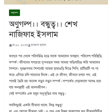
অণুগল্প
অণুগল্প।। বন্ধুত্ব।। শেখ
নাজিফাহ ইসলাম
মে ১০, ২০২৩
ফখরুল হাসান
জন্মের পর থেকে পরিবর্তিত হতে থাকে আমাদের অবস্থান, পরিবেশ,পরিস্থিতি,
সম্পর্ক। জীবনের সবচেয়ে সুন্দরতম সময় আমরা অতিবাহিত করি আমাদের
শৈশবে। দুরন্তপনার শৈশবেই আমরা হামাগুড়ি দিতে শিখি, হাটিহাটি পা-পা
করে এগিয়ে চলি সামনের দিকে। এই যে জীবন, জীবনে চলার পথ; এই
পথেই তৈরি হয় অনেক নতুন নতুন সম্পর্ক। সম্পর্কের বেড়াজালে আবদ্ধ হয়ে
যায় ক্ষনস্থায়ী এই মানবজীবন।
সেই সম্পর্কের এক মধুর অনুভূতির নাম বন্ধুত্ব।
সবকিছুরই একটা সীমানা থাকে, কিন্তু বন্ধুত্ব!
না, এর কোনো সীমানা নেই। এ যেন এক বিস্তর আকাশের মত সীমানাবিহীন