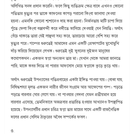
অলিখিত সনদ প্রদান করেনি। ফলে কিছু ব্যতিক্রম ক্ষেত্র বাদে এখনও কোনো
পতিতার মৃত্যুর পর তাকে কাফনের কাপড় পরানো কিংবা জানাযা দেওয়া
হয়না। এমনকি কোনো শ্মশানেও দাহ করা হয়না। নির্জনতায় মাটি চাপা দিয়ে
পুঁতে ফেলা কিংবা বস্তাবন্দী করে নদীতে ভাসিয়ে দেওয়াই যেন নিয়তি। অর্থাৎ
বেঁচে থাকতে তারা যেই লাঞ্ছনা সহ্য করে, তারচেয়ে আরো বেশি সহ্য করে
মৃত্যুর পরে। গল্পের শুরুতেই আমাদের এমন একটি প্রেক্ষাপটের মুখোমুখি
দাঁড় করিয়ে দিয়েছেন লেখক। শুরুতেই দুই ভুবনের দুইজন মানুষের
কথোপকথন। একজন স্বপ্না অন্যজন তার মা। যেখান থেকে আমরা জানতে
পারি, মাকে কবর দিতে না পারার আফসোস মেয়ে স্বপ্নাকে কুড়ে কুড়ে খায়।
অর্থাৎ শুরুতেই উপন্যাসের গতিপ্রবাহের একটা ইঙ্গিত পাওয়া যায়। বোঝা যায়,
নিষিদ্ধশয্যা মূলত একজন নারীর জীবন সংগ্রাম আর আক্ষেপের গল্প। পড়তে
পড়তে বারবার ঘোর লেগে যায়। না পাওয়ার বেদনা যেমন প্রতীয়মান হয়ে
বারবার এসেছে, তেমনিভাবে অজস্রবার প্রতারিত হওয়ার আখ্যানও উপস্থাপিত
হয়েছে। উপন্যাসটির প্রধান চরিত্র স্বপ্না তার মায়ের সাথে একটি রাজনৈতিক
দলের প্রধান সেলিম ঠাকুরের অবৈধ সম্পর্কের ফসল।
৩.