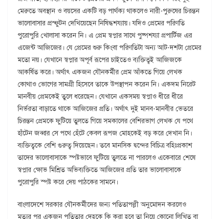
মেরুতে অবস্থান ও বয়সের একটি বড় পার্থক্য থাকলেও নারী-পুরুষের চিরন্তন
ভালোবাসার প্রস্ফুটন দেখিয়েছেন নিষিদ্ধশয্যায়। যদিও প্রেমের পরিণতি
পুরোপুরি খোলাসা করেন নি। এ প্রেম স্বপ্নার সাথে পুষ্পশয্যা প্রপার্টিজ এর
এজেন্ট আজিজের। যে প্রেমের শুরু কিংবা পরিণতিটা অন্য আট-দশটা প্রেমের
মতো নয়। যেখানে স্বপ্নার অপূর্ব রূপের চাইতেও ব্যক্তিত্বই আজিজকে
আকর্ষিত করে। অর্থাৎ একজন যৌনকর্মীর প্রেম আঁকতে গিয়ে লেখক
কোথাও ভোগের সামগ্রী হিসেবে তাকে উপস্থাপন করেন নি। একদম নিরেট
মানবীয় প্রেমকেই তুলে ধরেছেন। যেখানে একসময় স্বপ্নাও ধীরে ধীরে
নির্ভরতা বাড়াতে থাকে আজিজের প্রতি। অর্থাৎ দুই মানব-মানবীর ভেতরে
চিরন্তন প্রেমকে ফুটিয়ে তুলতে গিয়ে সমকালের বেশিরভাগ লেখক যে পথে
হাঁটেন জব্বার সে পথে হেঁটে কেবল রূপজ মোহকেই বড় করে দেখান নি।
ব্যক্তিত্বকে বেশি গুরুত্ব দিয়েছেন। তবে মানসিক দ্বন্দের বিচিত্র বহিঃপ্রকাশ
তাদের ভালোবাসাকে স্পষ্টভাবে ফুটিয়ে তুলতে না পারলেও একেবারে শেষে
স্বপ্নার ক্ষোভ মিশ্রিত অভিব্যক্তিতে আজিজের প্রতি তার ভালোবাসাকে
পুরোপুরি স্পষ্ট করে দেয় পাঠকের সামনে।
বাংলাদেশে সরকার যৌনকর্মীদের জন্য পতিতাপল্লী অনুমোদন করলেও
মৃত্যুর পর একজন পতিতার দেহকে কি করা হবে তা নিয়ে কোনো লিখিত বা