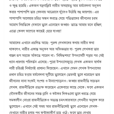
ও ক্ষুব্ধ হয়েছি। একজন যন্ত্রণাক্লিষ্ট নারীর অসহায়ত্ব আর মর্মবেদনা অনুভব
করার পাশাপাশি তার বেদনায় আক্রোসে ফুঁসেও উঠেছি বহু জায়গায়। এর
পাশাপাশি আলেয়ার চরিত্র অঙ্কন করতে যেয়ে পতিতাদের জীবনের চরম
অমোঘ নিয়তিকে যেভাবে তুলে এনেছেন জব্বার- তাতে আমার মনে হচ্ছিল,
এতো কেবল ভাগ্যের কাছেই হেরে যাওয়া!
আমাদের এখানে প্রচলিত আছে- পুরুষ লেখকদের কথায় নারীর কথা
থাকলেও, নারীর একান্ত অনুভব আর অভিজ্ঞতার যা- পুরুষ লেখকরা তার
বাস্তব রূপ সহজে আঁকতে পারেন না। ‘নিষিদ্ধশয্যা’ উপন্যাসটি পড়ার পর সেই
ধ্যান-ধারণায় পরিবর্তন এসেছে। পুরো উপন্যাসজুড়ে লেখক একজন স্বার্থক
নারী চরিত্রই নির্মাণেই প্রাধান্য দিয়েছেন। এখানে যেমন লেখক উপন্যাসের
প্রধান চরিত্র স্বপ্নার মর্মবেদনা ফুটিয়ে তুলেছেন তেমনই তুলে ধরেছেন তার
জীবনের নানা সংকট, সংশয় ও টানাপোড়েনও। জব্বার রাজনীতি সচেতন
লেখক, রাজনীতিকে প্রত্যক্ষ করেছেন একেবারে কাছে থেকে। ফলে একজন
যৌনকর্মীর জীবনের সমস্ত গ্লানি ও কষ্টকর দিকগুলো তুলে ধরতে যেয়ে
সমকালীন নোংরা রাজনীতিকেও অত্যন্ত চমৎকারভাবে লেখনীর অনুষঙ্গ করে
তুলেছেন। এখানে সেই সময় আর রাজনীতিকেই তুলে এনেছেন লেখক-
যেখানে নারীর চলার পথ কন্টাকাকীর্ণ হয়ে ওঠে। ফলে তার লেখায়