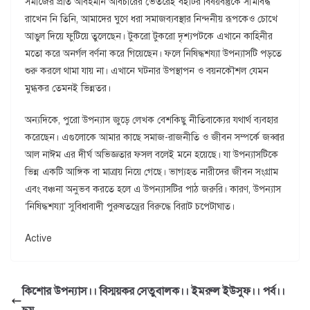
সমাজের প্রতি আবহমান অবিচারের ভেতরেই বইটির বিষয়বস্তুকে সীমাবদ্ধ
রাখেন নি তিনি, আমাদের ঘুণে ধরা সমাজব্যবস্থার নিন্দনীয় রূপকেও চোখে
আঙুল দিয়ে ফুটিয়ে তুলেছেন। টুকরো টুকরো দৃশ্যপটকে এখানে কাহিনীর
মতো করে অনর্গল বর্ণনা করে গিয়েছেন। ফলে নিষিদ্ধশয্যা উপন্যাসটি পড়তে
শুরু করলে থামা যায় না। এখানে ঘটনার উপস্থাপন ও বয়নকৌশল যেমন
মুগ্ধকর তেমনই ভিন্নতর।
অন্যদিকে, পুরো উপন্যাস জুড়ে লেখক বেশকিছু নীতিবাক্যের যথার্থ ব্যবহার
করেছেন। এগুলোকে আমার কাছে সমাজ-রাজনীতি ও জীবন সম্পর্কে জব্বার
আল নাঈম এর দীর্ঘ অভিজ্ঞতার ফসল বলেই মনে হয়েছে। যা উপন্যাসটিকে
ভিন্ন একটি আঙ্গিক বা মাত্রায় নিয়ে গেছে। ভাগ্যহত নারীদের জীবন সংগ্রাম
এবং বঞ্চনা অনুভব করতে হলে এ উপন্যাসটির পাঠ জরুরি। কারণ, উপন্যাস
‘নিষিদ্ধশয্যা’ সুবিধাবাদী পুরুষতন্ত্রের বিরুদ্ধে বিরাট চপেটাঘাত।
Active
কিশোর উপন্যাস।। বিস্ময়কর সেতুবালক।। ইমরুল ইউসুফ।। পর্ব।।