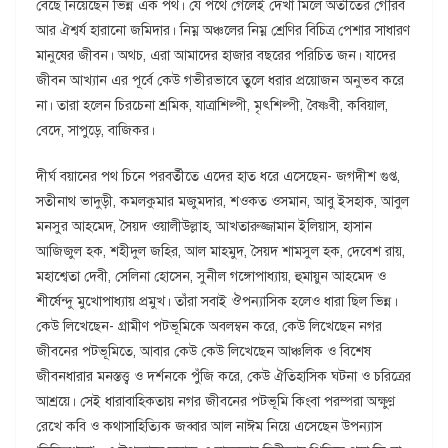
বেছে নিয়েছেন ভিন্ন এক পথ। যে পথে গেলেই দেখা মিলে অতীতের গৌরব
আর ঐশ্বর্য হারানো জমিদার। নিম্ন অঞ্চলের নিম্ন শ্রেণির বিচিত্র পেশার সাধারণ
মানুষের জীবন। অথচ, এরা আমাদের হাজার বছরের পরিচিত জন। যাদের
জীবন আখ্যান এর পূর্বে কেউ গভীরভাবে তুলে ধরার প্রয়োজন অনুভব করে
না। তারা হলেন চিরচেনা শ্রমিক, যাত্রাশিল্পী, মৃৎশিল্পী, বৈষ্ণবী, কবিয়াল,
বেদে, সাপুড়ে, বাজিকর।
দীর্ঘ বয়ানের পথ চিনে পরবর্তীতে এদের হাত ধরে এসেছেন- জগদীশ গুপ্ত,
সতীনাথ ভাদুড়ী, কমলকুমার মজুমদার, শওকত ওসমান, আবু ইসহাক, আবুল
মনসুর আহমেদ, সৈয়দ ওয়ালীউল্লাহ, আখতারুজ্জামান ইলিয়াস, হাসান
আজিজুল হক, শহীদুল জহির, আল মাহমুদ, সৈয়দ শামসুল হক, দেবেশ রায়,
মহাশ্বেতা দেবী, সেলিনা হোসেন, সুনীল গঙ্গোপাধ্যায়, হুমায়ুন আহমেদ ও
শীর্ষেন্দু মুখোপাধ্যায় প্রমুখ। তাঁরা সবাই ঔপন্যাসিক হলেও ধারা ছিল ভিন্ন।
কেউ লিখেছেন- গ্রামীণ পটভূমিকে অবলম্বন করে, কেউ লিখেছেন নগর
জীবনের পটভূমিতে, আবার কেউ কেউ লিখেছেন আঞ্চলিক ও বিশেষ
জীবনধারার মনস্তত্ত্ব ও দর্শনকে পুঁজি করে, কেউ ঐতিহাসিক ঘটনা ও চরিত্রের
আশ্রয়ে। সেই ধারাবাহিকতায় নগর জীবনের পটভূমি কিংবা পরম্পরা অক্ষুণ্ণ
রেখে কবি ও কথাসাহিত্যিক জব্বার আল নাঈম নিয়ে এসেছেন উপন্যাস