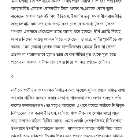
‘নিষিদ্ধশয্যা’। এ উপন্যাসে সমাজ ও বাস্তবতার নিরীক্ষায় পিছিয়ে পড়া কিংবা
অবমূল্যায়িত একজন যৌনকর্মীর টিকে থাকার সংগ্রামকে যেমন তুলে
এনেছেন লেখক তেমনই মিথ, ইতিহাস, ইসলামি তত্ত্ব, সমকালীন রাজনীতি
এবং চলমান ঘটনাপ্রবাহকে জড়ো করে যেভাবে অসংখ্য টুকরো টুকরো
গল্পকে একসাথে গেঁথেছেন তাতে আমার মনে হয়েছে- দীর্ঘ প্রস্তুতি নিয়েই
জব্বার নিজের অস্তিত্ব জানান দিতে এসেছেন। তাছাড়া, মাটির পৃথিবীতে বাস
করেন এমন কোনো লেখক যতই নান্দনিকতার দোহাই দিক না কেনো
প্রত্যক্ষ বা পরোক্ষভাবে হলেও তারা যে রাজনীতির বৃত্ত থেকে মুক্ত হতে
পারেন না জব্বার এ উপন্যাসে জোর দিয়ে জানিয়ে গেছেন সেটাও।
২.
নারীকে শারীরিক ও মানসিক নির্যাতন করা, সুযোগ-সুবিধা থেকে বঞ্চিত রাখা
ও জোর খাটিয়ে ব্যবহার করার মতো ব্যাপারগুলো সভ্য জগৎ ব্যবস্থার প্রতি
কঠোর কশাঘাতস্বরূপ। তা সত্ত্বেও আমাদের এখানে রয়েছে নারীকে নিপীড়ন-
নির্যাতনের এক করুণ ইতিহাস, যা দিয়ে গল্প-উপন্যাস লেখার মতো প্রচুর
তথ্য-উপাত্তও ছড়িয়ে ছিটিয়ে আছে। এমন একটি প্রেক্ষাপটকেই নিষিদ্ধশয্যা
উপন্যাসে উপজীব্য করেছেন জব্বার। নামকরণের কারণে বইটি নিয়ে আগে
থেকেই আমার বিশেষ উৎসাহ ছিল। তবে পড়তে পড়তে যুগপৎভাবে বিস্মিত