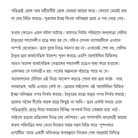
পতিতাই হোক আর মহীয়সীই হোক মেয়েরা মায়ের জাত। কোনো মেয়েই চায়
না দেহ বিক্রি করতে। পুরুষের ইচ্ছা কিংবা অনিচ্ছায় তারা এ পথ বেছে নেয়।
স্বপ্নার ক্ষেত্রেও এমন ঘটনা ঘটেছে। ভাগ্যের নির্মম পরিহাসে জন্মদাতা সেলিম
ঠাকুরের শয্যাসঙ্গীও হতে বাধ্য হয় সে। যদিও লেখক ব্যাপারটিকে এখানে
অস্পষ্ট রেখেছেন। তবে বুঝে নিতে সমস্যা হয় না। এখানেই শেষ নয়, সেলিম
ঠাকুর তার রাজনৈতিক উদ্দেশ্য পূরণ করতে এমপি আলাউদ্দিন মিজিসহ
আরও অনেক রাজনৈতিক নেতাদের শয্যাসঙ্গী হতেও বাধ্য করে স্বপ্নাকে।
একসময় সে গর্ভবতীও হয়। গর্ভের সন্তানকে বাঁচাতে পারে না সে।
অ্যাবরশনের টেবিলে এই নিয়ে আক্ষেপ ঝড়তে শোনা যায় তার কণ্ঠে- ‘ওহে
নবজাতক, আমি এখানে কেউ না। তোমার লাইসেন্স ওই আলাউদ্দিন মিজির
ইচ্ছা-অনিচ্ছার ওপর নির্ভর করছে। ঠাকুরের মতো জন্তুর ওপর নির্ভর করছে।
তাদের অবৈধ বীর্যের বাহক ছাড়া কিছুই না আমি।’ তবে একটা সময়ে এসে
পতিতাবৃত্তি ছেড়ে দিয়ে সমাজের বিভিন্ন অপকর্ম নিয়ে সোচ্চার হয়ে ওঠে।
ভাইকে হত্যার প্রতিশোধ নিতে চায় কৌশলে। এর পাশাপাশি জন্মদাত্রী মায়ের
করুণ পরিণতির কথা ভেবে নিজের সহায় সম্বল বিক্রি করে ‘পুষ্পশয্যা
প্রপার্টিজ’ নামে একটি অভিজাত কবরস্থানে নিজের শেষ আশ্রয়টা নিশ্চিত