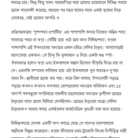
করতে চায়। কিন্তু কিছু অসৎ সমাজপিতা যারা তাদের প্রয়োজনে বিভিন্ন সময়ে
তাকে শয্যাসঙ্গী করেছে, বছরের পর বছর যাদের সাথে একই ছাদের নিচে
থেকেছে, সেই তাদের আপত্তি ও
প্রতিবন্ধকতায় ‘পুষ্পশয্যা প্রপার্টিজ’ এর পাশাপাশি কবরে নিজের অন্তিম শয্যা
সাজাতে পারে না স্বপ্না। সেটিই হয়ে ওঠে তার জন্য নিষিদ্ধশয্যা। স্বপ্নার
পাশাপাশি এই উপন্যাসের অন্যতম প্রধান চরিত্র সেলিম ঠাকুর। আগাগোড়াই
রহস্যঘেরা একজন। সে হিন্দু কি মুসলমান এ নিয়ে একটা ধন্ধ স্পষ্ট।
ঔরসজাত হলেও স্বপ্না এবং ইকবালকে সন্তান হিসেবে স্বীকৃতি দিতে চায় না
সে। এমনকি সম্পদের দাবিদার হয়ে ওঠা ইকবালকে খুন করতেও দু’বার
ভাবে নি। স্থানীয়রা তাকে ভয় পায়। নামে মিল থাকায়, উপন্যাসটি পড়তে
পড়তে কখনও কখনও খন্দকার মোশতাকের অন্যতম ঘনিষ্টজন এবং ১৫
আগস্ট বঙ্গবন্ধুকে সপরিবারে নারকীয় হত্যাযজ্ঞের অন্যতম কুশীলব তাহের
ঠাকুরের সাথে তাকে মিলিয়ে ফেলছিলাম। তাহের ঠাকুরের মতো সেলিম
ঠাকুরকেও আমার কাছে একইরকম রাজনৈতিক কুচক্রী বলে মনে হয়েছে।
নিষিদ্ধশয্যায় লেখক একটি গল্প বলতে যেয়ে সে গল্পের ডালপালাকে
বহুদিকে বিস্তৃত করেছেন। স্বপ্নার জীবনের চরম ট্রাজেডি কিংবা নিপীড়িত নারী