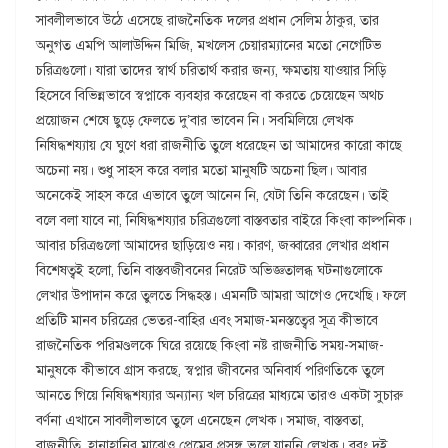
সাবলীলভাবে উঠে এসেছে রাজনৈতিক দলের প্রধান সেলিম ঠাকুর, তার
অনুগত এমপি আলাউদ্দিন মিজি, মখলেস চেয়ারম্যানের মতো নেগেটিভ
চরিত্রগুলো। যারা তাদের স্বার্থ চরিতার্থ করার জন্য, ক্ষমতায় যাওয়ার সিড়ি
হিসেবে বিভিন্নভাবে স্বপ্নাকে ব্যবহার করেছেন বা করতে চেয়েছেন অথচ
প্রয়োজন শেষে ছুড়ে ফেলতে দু’বার ভাবেন নি। সবমিলিয়ে লেখক
নিষিদ্ধশয্যায় যে ঘুণে ধরা রাজনীতি তুলে ধরেছেন তা আমাদের কারো কাছে
অচেনা নয়। শুধু সাহস করে বলার মতো মানুষটি অচেনা ছিল। আবার
অনেকেই সাহস করে এভাবে তুলে আনেন নি, যেটা তিনি করেছেন। তাই
বলে বলা যাবে না, নিষিদ্ধশয্যার চরিত্রগুলো বাস্তবতার বাইরে কিংবা কাল্পনিক।
আবার চরিত্রগুলো আমাদের ছাড়িয়েও নয়। কারণ, জব্বারের লেখার প্রধান
বিশেষত্বই হলো, তিনি বাস্তবজীবনের নিরেট অভিজ্ঞতালব্ধ ঘটনাগুলোকে
লেখার উপাদান করে তুলতে সিদ্ধহস্ত। এমনটি আমরা আগেও দেখেছি। ফলে
প্রতিটি মানব চরিত্রের ভেতর-বাহির এবং সমাজ-মনস্তত্বের সূত্র কীভাবে
রাজনৈতিক পরিমণ্ডলকে ঘিরে রয়েছে কিংবা নষ্ট রাজনীতি সময়-সমাজ-
মানুষকে কীভাবে গ্রাস করছে, স্বপ্নার জীবনের অনিবার্য পরিণতিকে তুলে
আনতে গিয়ে নিষিদ্ধশয্যার অন্যান্য খল চরিত্রের মাধ্যমে তারও একটা সুচারু
বর্ণনা এখানে সাবলীলভাবে তুলে এনেছেন লেখক। সমাজ, বাস্তবতা,
রাজনীতি, হানাহানির মাঝেও প্রেমের প্রসঙ্গ ভুলে যাননি লেখক। বরং দুই