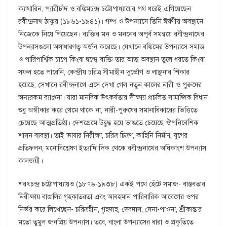
ক্যাথারিন, প্যারীচাঁদ ও বঙ্কিমচন্দ্র চট্টোপাধ্যায়ের পথ ধরেই এগিয়েছেন
রবীন্দ্রনাথ ঠাকুর (১৮৬১-১৯৪১)। গল্প ও উপন্যাসে তিনি ঈর্ষণীয় অবস্থানে
নিজেকে নিয়ে গিয়েছেন। ব্যক্তির মন ও মননের অপূর্ব সমন্বয়ে রবীন্দ্রনাথের
উপন্যাসগুলো অসাধারণত্ব অর্জন করেছে। যেখানে বঙ্কিমের উপন্যাসে সমাজ
ও পারিপার্শ্বিক চাপে কিংবা দ্বন্দ্বে ব্যক্তি তার আত্ম অবস্থান তুলে ধরতে কিংবা
সফল হতে পারেনি, কেন্দ্রীয় চরিত্র সীমাহীন দুর্ভোগ ও লাঞ্ছনার শিকার
হয়েছে, সেখানে রবীন্দ্রনাথে এসে দেখা গেল নতুন কালের নারী ও পুরুষের
অন্যরকম ব্যাঞ্জনা। যারা মানবিক উৎকর্ষতার দীক্ষায় প্রচলিত সামাজিক বিধান
শুধু অস্বীকার করে থেমে থাকে না, নারী-পুরুষের সমানাধিকারের ভিত্তিতে
চেয়েছে আত্মপ্রতিষ্ঠা। দেশপ্রেমে উদ্বুদ্ধ হয়ে ভাঙতে চেয়েছে ঔপনিবেশিক
শাসন ব্যবস্থা। তাই ভাষার নিরীক্ষা, চরিত্র চিত্রণ, কাহিনি নির্মাণ, যুগের
প্রতিফলন, মনোবিশ্লেষণ ইত্যাদি দিক থেকে রবীন্দ্রনাথের অধিকাংশ উপন্যাস
কালজয়ী।
শরৎচন্দ্র চট্টোপাধ্যায়ও (১৮৭৬-১৯৩৮) একই পথে হেঁটে সমাজ- বাস্তবতার
নিরীক্ষায় বাঙালির গৃহকাতরতা এবং আবহমান পারিবারিক আবেগের ওপর
নির্ভর করে লিখেছেন- চরিত্রহীন, গৃহদাহ, দেবদাস, দেনা-পাওনা, শ্রীকান্ত’র
মতো তুমুল জনপ্রিয় উপন্যাস। তবে, বাংলা উপন্যাসের ধারা ও প্রকৃতিতে