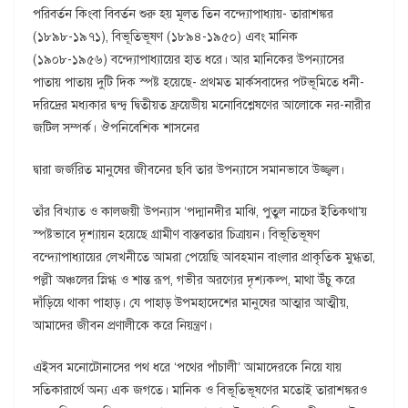
পরিবর্তন কিংবা বিবর্তন শুরু হয় মূলত তিন বন্দ্যোপাধ্যায়- তারাশঙ্কর
(১৮৯৮-১৯৭১), বিভূতিভূষণ (১৮৯৪-১৯৫০) এবং মানিক
(১৯০৮-১৯৫৬) বন্দ্যোপাধ্যায়ের হাত ধরে। আর মানিকের উপন্যাসের
পাতায় পাতায় দুটি দিক স্পষ্ট হয়েছে- প্রথমত মার্কসবাদের পটভূমিতে ধনী-
দরিদ্রের মধ্যকার দ্বন্দ্ব দ্বিতীয়ত ফ্রয়েডীয় মনোবিশ্লেষণের আলোকে নর-নারীর
জটিল সম্পর্ক। ঔপনিবেশিক শাসনের
দ্বারা জর্জরিত মানুষের জীবনের ছবি তার উপন্যাসে সমানভাবে উজ্জ্বল।
তাঁর বিখ্যাত ও কালজয়ী উপন্যাস ‘পদ্মানদীর মাঝি, পুতুল নাচের ইতিকথা’য়
স্পষ্টভাবে দৃশ্যায়ন হয়েছে গ্রামীণ বাস্তবতার চিত্রায়ন। বিভূতিভূষণ
বন্দ্যোপাধ্যায়ের লেখনীতে আমরা পেয়েছি আবহমান বাংলার প্রাকৃতিক মুগ্ধতা,
পল্লী অঞ্চলের স্নিগ্ধ ও শান্ত রূপ, গভীর অরণ্যের দৃশ্যকল্প, মাথা উঁচু করে
দাঁড়িয়ে থাকা পাহাড়। যে পাহাড় উপমহাদেশের মানুষের আত্মার আত্মীয়,
আমাদের জীবন প্রণালীকে করে নিয়ন্ত্রণ।
এইসব মনোটোনাসের পথ ধরে ‘পথের পাঁচালী’ আমাদেরকে নিয়ে যায়
সতিকারার্থে অন্য এক জগতে। মানিক ও বিভূতিভূষণের মতোই তারাশঙ্করও