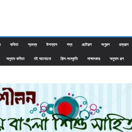
দ
কবিতা
প্রবন্ধ
উপন্যাস
গদ্য
ছোটগল্প
অণুগল্প
রম্যগল্প
অনুবাদ কবিতা
বই আলোচনা
শিল্প-সংস্কৃতি
সাক্ষাৎকার
অনুবাদ গল্প