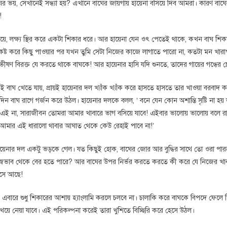
র ভয়, সেখানেই সন্ধ্যা হয়? এখানে বাঘের জায়গায় হায়েনা বসিয়ে দিব আমরা। কারণ বা
!
খাটিয়ে, লক্ষ্য স্থির করে একটা শিকার ধরে। আর হায়েনা যেন ওৎ পেতেই থাকে, কখন বাঘ 
কষ্ট করে কিছু পাওয়ার পর যখন তুমি সেটা নিজের কাজে লাগাতে পারো না, কতটা মন খার
ীষণ বিরক্ত যে করতে থাকে বাঘকে! আর হায়েনার হাসি যদি শুনতে, তাদের গায়ের গন্ধের চ
াঘ খেতে যায়, প্রায়ই হায়েনার দল খ্যাঁক খ্যাঁক করে হাসতে হাসতে তার খাওয়া বরবা
কদিন বাঘ রাগে গর্জন করে উঠল। হায়েনার দলকে বলল, ‘ বনে যেন কোন অশান্তি সৃষ্টি না হ
ানে এই না, সারাজীবন তোমরা আমার খাবারে ভাগ বসিয়ে যাবে! এইবার ভালোয় ভালোয় বলে 
 আমার এই ধারালো থাবার আঘাত থেকে কেউ রেহাই পাবে না!’
 হায়েনার দল একটু ভড়কে গেল। যত কিছুই হোক, বাঘের জোর আর বুদ্ধির সাথে তো ওরা পারবে
বভাব থেকে বের হতে পারে? আর বাঘের উপর নির্ভর করতে করতে কী করে যে নিজের খাব
বসে আছে!
 এবারে শুধু শিকারের আশায় হ্যাংলামি করলে চলবে না। চালাকি করে বাঘকে বিপদে ফেলে
য়ে নেয়া যাবে। এই পরিকল্পনা করেই তারা খুশিতে বিচ্ছিরি করে হেসে উঠল।