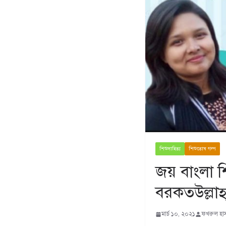
শিশুসাহিত্য
শিশুতোষ গল্প
জয় বাংলা শ
বরকতউল্লাহ
মার্চ ১০, ২০২১
ফখরুল হা