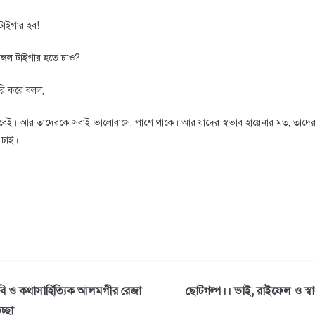
টাইগার হব!
েঙ্গল টাইগার হতে চাও?
রি করে বলল,
 হবেই। আর তাদেরকে সবাই ভালোবাসে, পাশে থাকে। আর যাদের স্বভাব হায়েনার মত, তাদে
 চাই।
বি ও কথাসাহিত্যিক আলমগীর রেজা
ছোটগল্প।। ভাই, রাইফেল ও স্বা
চ্ছা