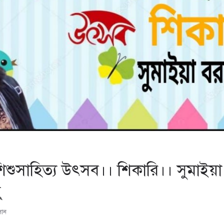
িশুসাহিত্য উৎসব।। শিকারি।। সুমাইয়া
্
সান