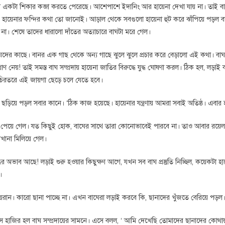
কটা শিকার কব্জা করতে পেরেছে। আশেপাশে ইদানিং আর হায়েনা দেখা যায় না। তাই বা
হায়েনার ফন্দির কথা তো জানোই। আড়াল থেকে সবগুলো হায়েনা হুট করে ঝাঁপিয়ে পড়
িল না। শেষে তাদের ধারালো দাঁতের অত্যাচারে বাঘটা মরে গেল।
ঘদের কাছে। বানর এক গাছ থেকে অন্য গাছে ঝুলে ঝুলে প্রচার করে বেড়ালো এই কথা। বা
রাণ নেয়! তাই সমস্ত বাঘ সম্প্রদায় হায়েনা জাতির বিরুদ্ধে যুদ্ধ ঘোষণা করল। ঠিক হল, লড
 চিরতরে এই জায়গা ছেড়ে চলে যেতে হবে।
িয়ে পড়ল সবার কানে। ‘ঠিক কাজ হয়েছে। হায়েনার যন্ত্রণায় আমরা সবাই অতিষ্ঠ। এবার হ
য় পেয়ে গেল। যত কিছুই হোক, বাঘের সাথে তারা কোনোভাবেই পারবে না। তাও আবার রয়েল 
িখানা মিলিয়ে গেল।
দ্ধির অভাব আছে! লড়াই শুরু হওয়ার কিছুক্ষণ আগে, যখন সব বাঘ প্রস্তুতি নিচ্ছিল, কয়েকটা হা
।
হয়রান। কারো ছানা পাচ্ছে না। এখন বাঘেরা লড়াই করবে কি, ছানাদের খুঁজতে বেরিয়ে পড়ল
 হাজির হল বাঘ সম্প্রদায়ের সামনে। এসে বলল, ‘ আমি দেখেছি তোমাদের ছানাদের কোথায় 