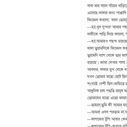
বাবা-মার সাথে গাঁয়ের বা
এসেছে।দাদার জন্য পাঞ্জাবি
জিজ্ঞেস করলো,’ দাদা তোমা
—হ্যা,খুব সুন্দর! আমার পছ
দাদীকে শাড়ি দিয়ে বললো, ‘
—হ্যা,আমারও পছন্দ হয়েছ
দাদা তুয়ামণিকে জিজ্ঞেস ক
তুয়ামণি ব্যাগ থেকে তার জ
হয়েছে’। জামা দেখার পালা
আবদার, দাদার মুখ থেকে দ
যখন তোমার মতো ছোট ছিলাম
সংখ্যাই বেশী ছিল।জমিতে
আধুনিক চাষ পদ্ধতি মান
তোমাদের মতো এতো জামাকাপ
—তাহলে,তুমি কী আমার মতো প
—আমরা এসব পরতাম না,আমা
—কাগজের টুপি আবার কে
—কাগজের টুপি দেখতে রঙিন