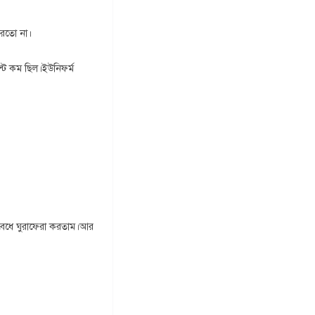
ারতো না।
ন্ট কম ছিল।ইউনিফর্ম
লবেধে ঘুরাফেরা করতাম।আর