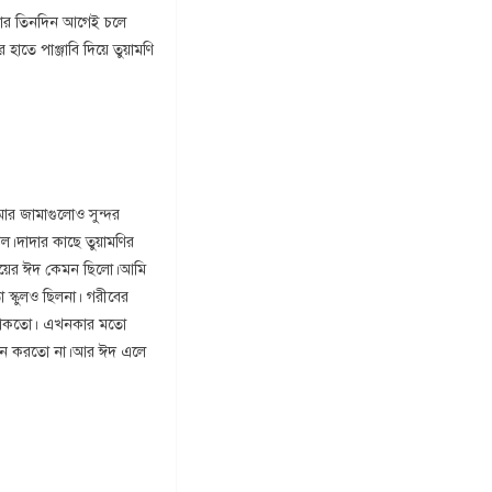
বার তিনদিন আগেই চলে
হাতে পাঞ্জাবি দিয়ে তুয়ামণি
ার জামাগুলোও সুন্দর
ল।দাদার কাছে তুয়ামণির
সময়ের ঈদ কেমন ছিলো।আমি
স্কুলও ছিলনা। গরীবের
ে থাকতো। এখনকার মতো
ালন করতো না।আর ঈদ এলে