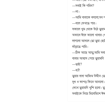
—সবাই কি গরিব?
—না।
—আমি বাবাকে বললো,সব গ
—বলে দেখতে পার।
সকালে খুম থেকে উঠে তুয়া
অভাবে ঈদে ভালো খাবার খেত
লাগলো আসলে তো তুয়া ছোট্
দাঁড়াতে পারি।
—ঠিক আছে আম্মু,আমি সবা
বাবার আশ্বাস পেয়ে তুয়ামণ
—তাই?
—হ্যাঁ!
তুয়ার বাবা আজিম উদ্দীন ত
দুধ ও কাপড় কিনে আনলো। তু
দেখে তুয়ামণি খুশি হলো। 
সবাইকে নিয়ে মিলেমিশে ঈ