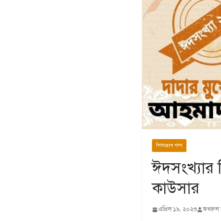
শিশুতোষ গল্প
ঈদসংখ্যার 
কাউসার
এপ্রিল ১৯, ২০২৩
ফখরুল 