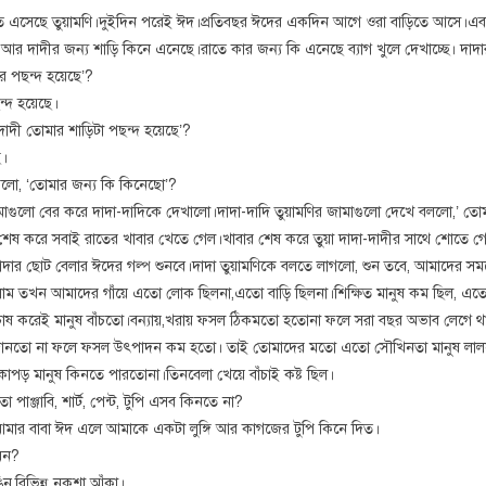
ড়িতে এসেছে তুয়ামণি।দুইদিন পরেই ঈদ।প্রতিবছর ঈদের একদিন আগে ওরা বাড়িতে আসে।এ
 আর দাদীর জন্য শাড়ি কিনে এনেছে।রাতে কার জন্য কি এনেছে ব্যাগ খুলে দেখাচ্ছে। দাদার 
র পছন্দ হয়েছে’?
ন্দ হয়েছে।
দাদী তোমার শাড়িটা পছন্দ হয়েছে’?
ে।
রলো, ‘তোমার জন্য কি কিনেছো’?
ামাগুলো বের করে দাদা-দাদিকে দেখালো।দাদা-দাদি তুয়ামণির জামাগুলো দেখে বললো,’ তোম
 শেষ করে সবাই রাতের খাবার খেতে গেল।খাবার শেষ করে তুয়া দাদা-দাদীর সাথে শোতে গে
াদার ছোট বেলার ঈদের গল্প শুনবে।দাদা তুয়ামণিকে বলতে লাগলো, শুন তবে, আমাদের 
 তখন আমাদের গাঁয়ে এতো লোক ছিলনা,এতো বাড়ি ছিলনা।শিক্ষিত মানুষ কম ছিল, এতো 
 চাষ করেই মানুষ বাঁচতো।বন্যায়,খরায় ফসল ঠিকমতো হতোনা ফলে সরা বছর অভাব লেগ
ুষ জানতো না ফলে ফসল উৎপাদন কম হতো। তাই তোমাদের মতো এতো সৌখিনতা মানুষ ল
ড় মানুষ কিনতে পারতোনা।তিনবেলা খেয়ে বাঁচাই কষ্ট ছিল।
াঞ্জাবি, শার্ট, পেন্ট, টুপি এসব কিনতে না?
র বাবা ঈদ এলে আমাকে একটা লুঙ্গি আর কাগজের টুপি কিনে দিত।
মন?
,বিভিন্ন নকশা আঁকা।