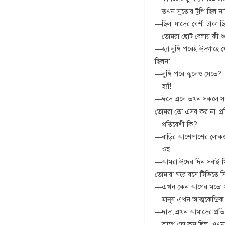
—তখন সুতোর টুপি ছিল না
—ছিল, যাদের বেশী টাকা ছ
—তোমরা ছোট বেলায় কী শুধু
—হ্যা,লুঙ্গি পরেই ঈদগাহে
ছিলনা।
—লুঙ্গি পরে স্কুলেও যেতে?
—হ্যাঁ!
—ঈদে এলে তখন সকলে সকলের
তোমরা তো এসব কর না, প্র
—প্রতিবেশী কি?
—বাড়ির আশেপাশের লোকজন
—ওহ।
—আমরা ঈদের দিন সবাই মিল
তোমারা ঘরে বসে টিভিতে স
—এখন কেন আগের মতো সব
—মানুষ এখন আত্মকেন্দ্রিক
—দাদা,এখন আমাদের প্রত
—আগে তো কম ছিল, এখন অ