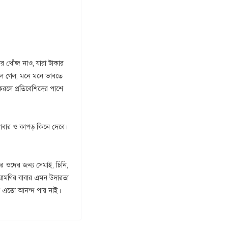
র খোঁজ নাও, যারা টাকার
গলে গেল, মনে মনে ভাবতে
করলে প্রতিবেশিদের পাশে
খাবার ও কাপড় কিনে দেবে।
ে ওদের জন্য সেমাই, চিনি,
ুয়ামণির বাবার এমন উদারতা
দে এতো আনন্দ পায় নাই।