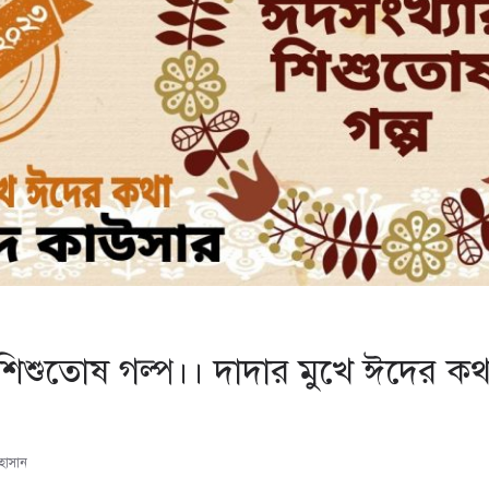
শিশুতোষ গল্প।। দাদার মুখে ঈদের ক
হাসান