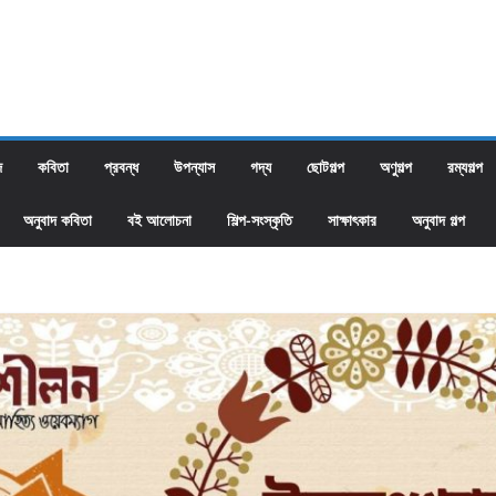
দ
কবিতা
প্রবন্ধ
উপন্যাস
গদ্য
ছোটগল্প
অণুগল্প
রম্যগল্প
অনুবাদ কবিতা
বই আলোচনা
শিল্প-সংস্কৃতি
সাক্ষাৎকার
অনুবাদ গল্প