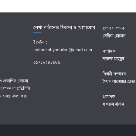
লেখা পাঠানোর ঠিকানা ও যোগাযোগ
প্রধান সম্পাদক
সেলিনা হোসেন
ইমেইল :
editor.kabyashilan@gmail.com
সম্পাদক
ফারুক মাহমুদ
০১৭১৯২৪১৬৮৯
নির্বাহী সম্পাদক
ে-এ প্রকাশিত কোনো
সৈয়দ আনোয়ার রেজা
পাদন বা প্রতিলিপি
্যবস্থা গ্রহণ করা
প্রকাশক
ফখরুল হাসান