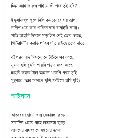
চিন্তা অ্যাইরে কূল পাইনে কী পরে তুই হবি?
ইস্কুলফিস্কুল খুলে দিলি কুমতো বোধায় জ্বালা,
নালিশ শুনে আর পারিনে,কান বানাইচি কালা।
খাতি ডাহালি দিসনে সাড়া,টান নেই তোর ভাতে,
খিটিরমিটির করতি থাহিস দাঁত রাইহে তোর দাঁতে।
বইপত্তর বাদ দিসনে, নে টাইনে সব কাছে,
সুমায় হলি বুঝদি পারবি পড়ায় মজা আছে।
চাহারি অ্যারে টাহা আইনে থাকপি পরম সুহি,
সুংসারে তোর আসপে খুশি,ফোঁটপে হাসি মুহি।
আইলসে
আতরের ছোটো খালু বেকায়দা কুড়ে
সারাদিন শুইয়ে থাহে হাতনেডা জুড়ে।
আলসের বাদশা সে সগ্গলের জানা