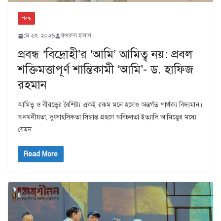
প্রবন্ধ
মে ২৩, ২০২৬
ফখরুল হাসান
প্রবন্ধ ‘বিদ্রোহী’র ‘আমি’ আমিত্ব নয়: প্রবল
শক্তিমত্তাপূর্ণ শান্তিকামী ‘আমি’- ড. হাফিজ
রহমান
আমিত্ব ও বীরত্বের বৈশিষ্ট্য একই রকম মনে হলেও অন্তর্গত পার্থক্য বিদ্যমান।
অনমনীয়তা, দুঃসাহসিকতা সিদ্ধান্ত গ্রহণে অবিচলতা ইত্যাদি আমিত্বের মধ্যে
যেমন
Read More