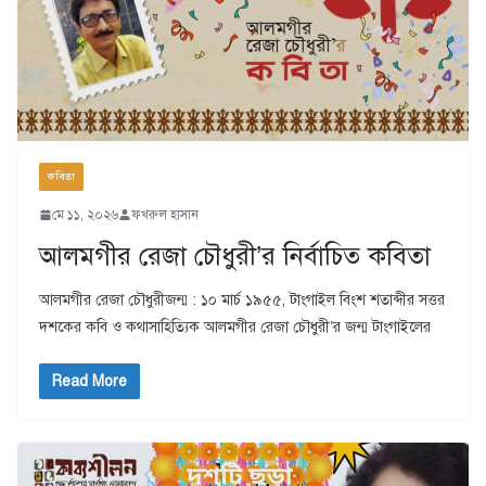
কবিতা
মে ১১, ২০২৬
ফখরুল হাসান
আলমগীর রেজা চৌধুরী’র নির্বাচিত কবিতা
আলমগীর রেজা চৌধুরীজন্ম : ১০ মার্চ ১৯৫৫, টাংগাইল বিংশ শতাব্দীর সত্তর
দশকের কবি ও কথাসাহিত্যিক আলমগীর রেজা চৌধুরী’র জন্ম টাংগাইলের
Read More