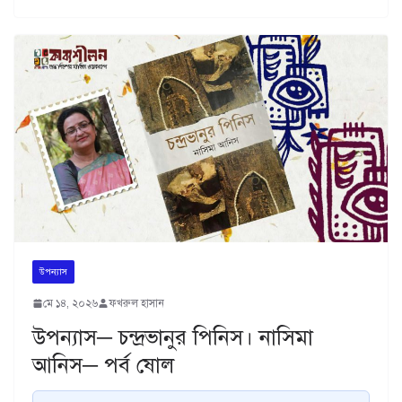
উপন্যাস
মে ১৪, ২০২৬
ফখরুল হাসান
উপন্যাস─ চন্দ্রভানুর পিনিস। নাসিমা
আনিস─ পর্ব ষোল