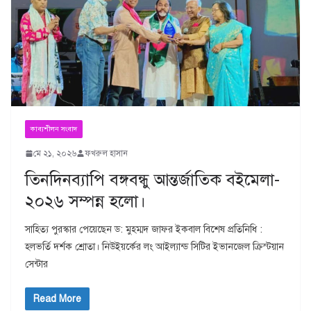
কাব্যশীলন সংবাদ
মে ২১, ২০২৬
ফখরুল হাসান
তিনদিনব্যাপি বঙ্গবন্ধু আন্তর্জাতিক বইমেলা-
২০২৬ সম্পন্ন হলো।
সাহিত্য পুরস্কার পেয়েছেন ড: মুহম্মদ জাফর ইকবাল বিশেষ প্রতিনিধি :
হলভর্তি দর্শক শ্রোতা। নিউইয়র্কের লং আইল্যান্ড সিটির ইভানজেল ক্রিস্টয়ান
সেন্টার
Read More