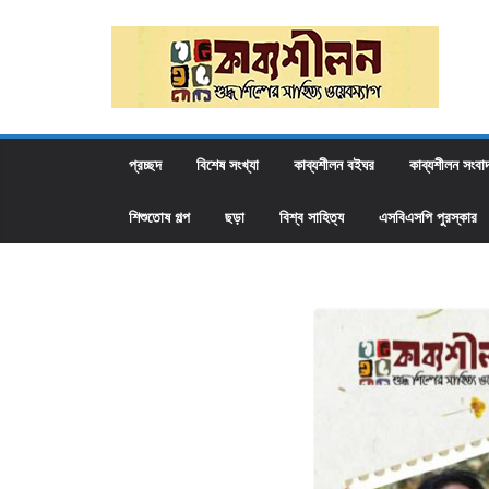
Skip
to
content
প্রচ্ছদ
বিশেষ সংখ্যা
কাব্যশীলন বইঘর
কাব্যশীলন সংবা
শিশুতোষ গল্প
ছড়া
বিশ্ব সাহিত্য
এসবিএসপি পুরস্কার