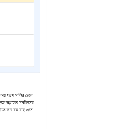
 সময় মল্লম মাঝির ছেলে
ইহে সাল্লামের মসজিদের
 নদীতে আর যত মাছ এসে