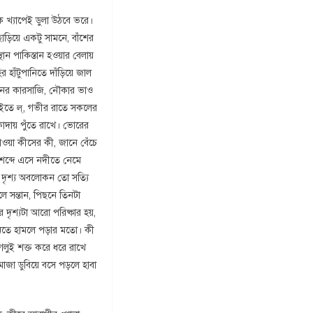
 খ্যাপেই ডুলা উঠবে ভরে।
়িয়ে একটু সামনে, বাঁশের
ান পাকিস্তান হওয়ার বেলায়
 হাঁটুপানিতে দাঁড়িয়ে জাল
রনের কারসাজি, নৌকার ভাও
াইতে ল্, গভীর রাতে সকলের
কাদায় পুঁতে রাখে। ভোরের
বাওয়া কীসের কী, জানে বেঁচে
ঃশব্দে এসে নদীতে নেমে
এ দৃশ্য অবলোকন তো সত্যি
লে সন্তান, পিছনে তিনটা
দৃশ্যটা আরো পরিষ্কার হয়,
পানিতে হামলে পড়ার মতো। কী
 গলুই শক্ত করে ধরে রাখে
মাজা ডুবিয়ে বসে পড়লে হাবা