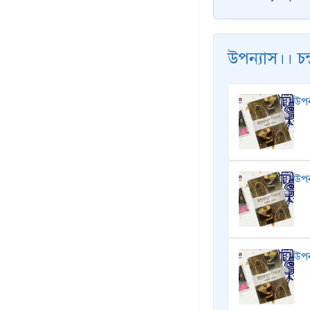
উপন্যাস।। চন
উপন
উপন
উপন