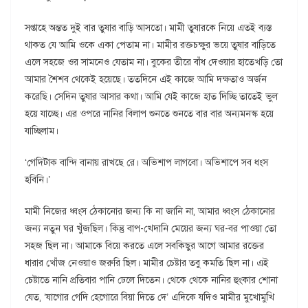
সপ্তাহে অন্তত দুই বার তুষার বাড়ি আসতো। মামী তুষারকে নিয়ে এতই ব্যস্ত
থাকত যে আমি ওকে একা পেতাম না। মামীর রক্তচক্ষুর ভয়ে তুষার বাড়িতে
এলে সহজে ওর সামনেও যেতাম না। বুকের তীরে বাঁধ দেওয়ার হাতেখড়ি তো
আমার শৈশব থেকেই হয়েছে। ততদিনে এই কাজে আমি দক্ষতাও অর্জন
করেছি। সেদিন তুষার আসার কথা। আমি যেই কাজে হাত দিচ্ছি তাতেই ভুল
হয়ে যাচ্ছে। এর ওপরে নানির বিলাপ শুনতে শুনতে বার বার অন্যমনস্ক হয়ে
যাচ্ছিলাম।
‘গেদিটাক বান্দি বানায় রাখছে রে। অভিশাপ লাগবো। অভিশাপে সব ধংস
হবিনি।’
মামী নিজের ধ্বংস ঠেকানোর জন্য কি না জানি না, আমার ধ্বংস ঠেকানোর
জন্য নতুন ঘর খুঁজছিল। কিন্তু বাপ-খেদানি মেয়ের জন্য ঘর-বর পাওয়া তো
সহজ ছিল না। আমাকে বিয়ে করতে এলে সবকিছুর আগে আমার রক্তের
ধারার খোঁজ নেওয়াও জরুরি ছিল। মামীর চেষ্টার তবু কমতি ছিল না। এই
চেষ্টাতে নানি প্রতিবার পানি ঢেলে দিতেন। থেকে থেকে নানির হুংকার শোনা
যেত, ‘যাগোর গেদি হেগোরে বিয়া দিতে দে’ এদিকে যদিও মামীর মুখোমুখি