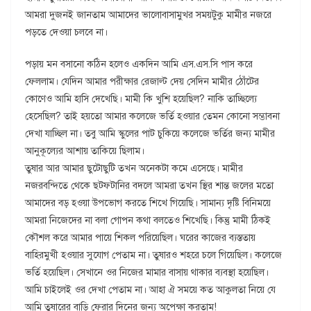
আমরা দুজনই জানতাম আমাদের ভালোবাসামুখর সময়টুকু মামীর নজরে
পড়তে দেওয়া চলবে না।
পড়ায় মন বসানো কঠিন হলেও একদিন আমি এস.এস.সি পাস করে
ফেললাম। যেদিন আমার পরীক্ষার রেজাল্ট দেয় সেদিন মামীর ঠোঁটের
কোণেও আমি হাসি দেখেছি। মামী কি খুশি হয়েছিল? নাকি তাচ্ছিল্যে
হেসেছিল? তাই হয়তো আমার কলেজে ভর্তি হওয়ার তেমন কোনো সম্ভাবনা
দেখা যাচ্ছিল না। তবু আমি স্কুলের পাট চুকিয়ে কলেজে ভর্তির জন্য মামীর
আনুকূল্যের আশায় তাকিয়ে ছিলাম।
তুষার আর আমার ছুটোছুটি তখন অনেকটা কমে এসেছে। মামীর
নজরবন্দিতে থেকে ছটফটানির বদলে আমরা তখন স্থির শান্ত জলের মতো
আমাদের বড় হওয়া উপভোগ করতে শিখে গিয়েছি। সামান্য দৃষ্টি বিনিময়ে
আমরা নিজেদের না বলা গোপন কথা বলতেও শিখেছি। কিন্তু মামী ঠিকই
কৌশল করে আমার পায়ে শিকল পরিয়েছিল। ঘরের কাজের ব্যস্ততায়
বাহিরমুখী হওয়ার সুযোগ পেতাম না। তুষারও শহরে চলে গিয়েছিল। কলেজে
ভর্তি হয়েছিল। সেখানে ওর নিজের মামার বাসায় থাকার ব্যবস্থা হয়েছিল।
আমি চাইলেই ওর দেখা পেতাম না। আহা ঐ সময়ে কত আকুলতা নিয়ে যে
আমি তুষারের বাড়ি ফেরার দিনের জন্য অপেক্ষা করতাম!