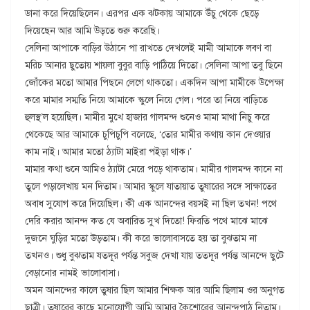
ডানা করে দিয়েছিলেন। এরপর এক ঝটকায় আমাকে উঁচু থেকে ছেড়ে
দিয়েছেন আর আমি উড়তে শুরু করেছি।
সেলিনা আপাকে বাড়ির উঠানে পা রাখতে দেখলেই মামী আমাকে লবণ বা
মরিচ আনার ছুতোয় শায়লা বুবুর বাড়ি পাঠিয়ে দিতো। সেলিনা আপা তবু ছিনে
জোঁকের মতো আমার পিছনে লেগে থাকতো। একদিন আপা মামীকে উপেক্ষা
করে মামার সম্মতি নিয়ে আমাকে স্কুলে নিয়ে গেল। পরে তা নিয়ে বাড়িতে
হুলস্থ’ল হয়েছিল। মামীর মুখে হাজার গালমন্দ শুনেও মামা মাথা নিচু করে
থেকেছে আর আমাকে চুপিচুপি বলেছে, ‘তোর মামীর কথায় কান দেওয়ার
কাম নাই। আমার মতো ঠ্যাটা মাইরা পইড়া থাক।’
মামার কথা শুনে আমিও ঠ্যাটা মেরে পড়ে থাকতাম। মামীর গালমন্দ কানে না
তুলে পড়ালেখায় মন দিতাম। আমার স্কুলে যাতায়াত তুষারের সঙ্গে সাক্ষাতের
অবাধ সুযোগ করে দিয়েছিল। কী এক আনন্দের বয়সই না ছিল তখন! পথে
দেরি করার আনন্দ কত যে অবারিত সুখ দিতো! ফিরতি পথে মাঝে মাঝে
দুজনে ঘুড়ির মতো উড়তাম। কী করে ভালোবাসতে হয় তা বুঝতাম না
তখনও। শুধু বুঝতাম যতদূর পর্যন্ত সবুজ দেখা যায় ততদূর পর্যন্ত আনন্দে ছুটে
বেড়ানোর নামই ভালোবাসা।
অমন আনন্দের কালে তুষার ছিল আমার শিক্ষক আর আমি ছিলাম ওর অনুগত
ছাত্রী। তুষারের কাছে মনোযোগী আমি আমার কৈশোরের আনন্দপাঠ নিতাম।