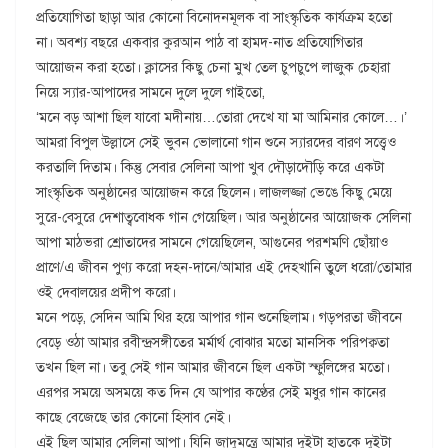
প্রতিযোগিতা ছাড়া আর কোনো বিনোদনমূলক বা সাংস্কৃতিক কার্যক্রম হতো
না। অবশ্য বছরে একবার কুরআন পাঠ বা হামদ-নাত প্রতিযোগিতার
আয়োজন করা হতো। ক্লাসের কিছু চেনা মুখ তেল চুপচুপে লাজুক চেহারা
নিয়ে স্যার-আপাদের সামনে দুলে দুলে গাইতো,
‘মনে বড় আশা ছিল যাবো মদীনায়…তোরা দেখে যা মা আমিনার কোলে…।’
আমরা বিপুল উল্লাসে সেই ভুবন ভোলানো গান শুনে স্যারদের বারণ সত্ত্বেও
করতালি দিতাম। কিন্তু সেবার সেলিনা আপা খুব দৌড়াদৌড়ি করে একটা
সাংস্কৃতিক অনুষ্ঠানের আয়োজন করে ছিলেন। লাজলজ্জা ভেঙে কিছু মেয়ে
সুরে-বেসুরে দেশাত্ববোধক গান গেয়েছিল। আর অনুষ্ঠানের আয়োজক সেলিনা
আপা মাঠভরা শ্রোতাদের সামনে গেয়েছিলেন, আগুনের পরশমণি ছোঁয়াও
প্রাণে/এ জীবন পুণ্য করো দহন-দানে/আমার এই দেহখানি তুলে ধরো/তোমার
ওই দেবালয়ের প্রদীপ করো।
মনে পড়ে, সেদিন আমি থির হয়ে আপার গান শুনেছিলাম। গড়পরতা জীবনে
বেড়ে ওঠা আমার রবীন্দ্রসঙ্গীতের মর্মার্থ বোঝার মতো মানসিক পরিপক্বতা
তখন ছিল না। তবু সেই গান আমার জীবনে ছিল একটা স্ফুলিঙ্গের মতো।
এরপর সময়ে অসময়ে কত দিন যে আপার কণ্ঠের সেই মধুর গান কানের
কাছে বেজেছে তার কোনো হিসাব নেই।
এই ছিল আমার সেলিনা আপা। যিনি জাদুমন্ত্রে আমার দুইটা হাতকে দুইটা