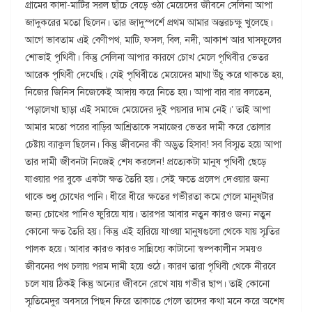
গ্রামের কাদা-মাটির সরল ছাঁচে বেড়ে ওঠা মেয়েদের জীবনে সেলিনা আপা
জাদুকরের মতো ছিলেন। তার জাদুস্পর্শে প্রথম আমার অন্তরচক্ষু খুলেছে।
আগে ভাবতাম এই বেণীপথ, মাটি, ফসল, বিল, নদী, আকাশ আর ঘাসফুলের
শোভাই পৃথিবী। কিন্তু সেলিনা আপার কারণে চোখ মেলে পৃথিবীর ভেতর
আরেক পৃথিবী দেখেছি। যেই পৃথিবীতে মেয়েদের মাথা উঁচু করে থাকতে হয়,
নিজের জিনিস নিজেকেই আদায় করে নিতে হয়। আপা বার বার বলতেন,
‘পড়ালেখা ছাড়া এই সমাজে মেয়েদের দুই পয়সার দাম নেই।’ তাই আপা
আমার মতো পরের বাড়ির আশ্রিতাকে সমাজের ভেতর দামী করে তোলার
চেষ্টায় ব্যাকুল ছিলেন। কিন্তু জীবনের কী অদ্ভুত হিসাব! সব বিস্মৃত হয়ে আপা
তার দামী জীবনটা নিজেই শেষ করলেন! প্রত্যেকটা মানুষ পৃথিবী ছেড়ে
যাওয়ার পর বুকে একটা ক্ষত তৈরি হয়। সেই ক্ষতে প্রলেপ দেওয়ার জন্য
থাকে শুধু চোখের পানি। ধীরে ধীরে ক্ষতের গভীরতা কমে গেলে মানুষটার
জন্য চোখের পানিও ফুরিয়ে যায়। তারপর আবার নতুন কারও জন্য নতুন
কোনো ক্ষত তৈরি হয়। কিন্তু এই হারিয়ে যাওয়া মানুষগুলো থেকে যায় স্মৃতির
পালক হয়ে। আবার কারও কারও সান্নিধ্যে কাটানো স্বল্পকালীন সময়ও
জীবনের পথ চলায় পরম দামী হয়ে ওঠে। কারণ তারা পৃথিবী থেকে নীরবে
চলে যায় ঠিকই কিন্তু অন্যের জীবনে রেখে যায় গভীর ছাপ। তাই কোনো
স্মৃতিমেদুর অবসরে পিছন ফিরে তাকাতে গেলে তাদের কথা মনে করে অশেষ