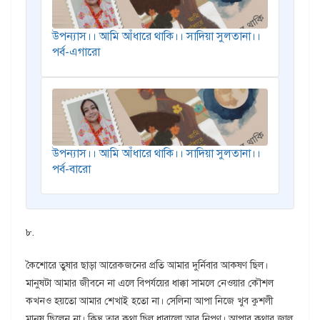
উপন্যাস।। আমি আঁধারে থাকি।। সাদিয়া সুলতানা।।
পর্ব-এগারো
উপন্যাস।। আমি আঁধারে থাকি।। সাদিয়া সুলতানা।।
পর্ব-বারো
৮.
কৈশোরে তুষার ছাড়া আরেকজনের প্রতি আমার দুর্নিবার আকষণ ছিল।
মানুষটা আমার জীবনে না এলে বিপর্যয়ের ধাক্কা সামলে নেওয়ার কৌশল
কখনও হয়তো আমার শেখাই হতো না। সেলিনা আপা নিজে খুব কুশলী
মানুষ ছিলেন না। কিন্তু তার কথা ছিল ধারালো আর নিপুণ। আপার কথার জাল