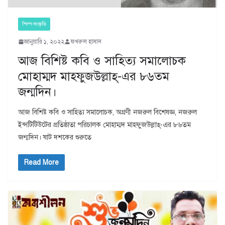
শিল্প-সংস্কৃতি
জানুয়ারি ১, ২০২২
ফখরুল হাসান
আজ বিশিষ্ট কবি ও সাহিত্য সমালোচক
মোহাম্মদ মাহ্ফুজউল্লাহ্-এর ৮৬তম
জন্মদিন।
আজ বিশিষ্ট কবি ও সাহিত্য সমালোচক, অগ্রণী নজরুল বিশেষজ্ঞ, নজরুল
ইন্সটিটিউটের প্রতিষ্ঠাতা পরিচালক মোহাম্মদ মাহফুজউল্লাহ্-এর ৮৬তম
জন্মদিন। ষাট দশকের শুরুতে
Read More