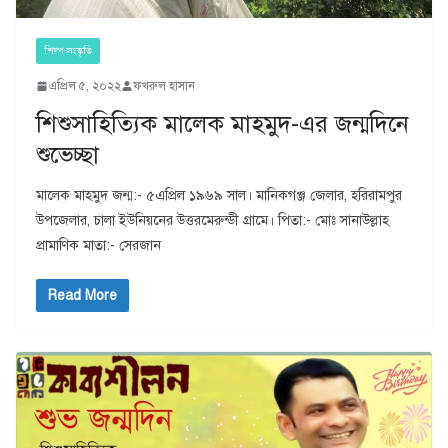
শিল্প-সংস্কৃতি
এপ্রিল ৫, ২০২২
ফখরুল হাসান
শিশুসাহিত্যিক মালেক মাহমুদ-এর জন্মদিনে
শুভেচ্ছা
মালেক মাহমুদ জন্ম:- ৫এপ্রিল ১৯৬৯ সাল। মানিকগঞ্জ জেলার, হরিরামপুর
উপজেলার, চালা ইউনিয়নের উত্তরমেরুন্ডী গ্রামে। পিতা:- মোঃ সানাউল্লাহ
প্রামাণিক মাতা:- সেরজান
Read More