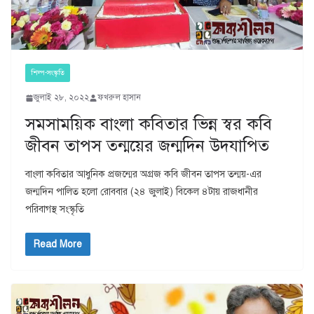
শিল্প-সংস্কৃতি
জুলাই ২৮, ২০২২
ফখরুল হাসান
সমসাময়িক বাংলা কবিতার ভিন্ন স্বর কবি
জীবন তাপস তন্ময়ের জন্মদিন উদযাপিত
বাংলা কবিতার আধুনিক প্রজন্মের অগ্রজ কবি জীবন তাপস তন্ময়-এর
জন্মদিন পালিত হলো রোববার (২৪ জুলাই) বিকেল ৪টায় রাজধানীর
পরিবাগস্থ সংস্কৃতি
Read More