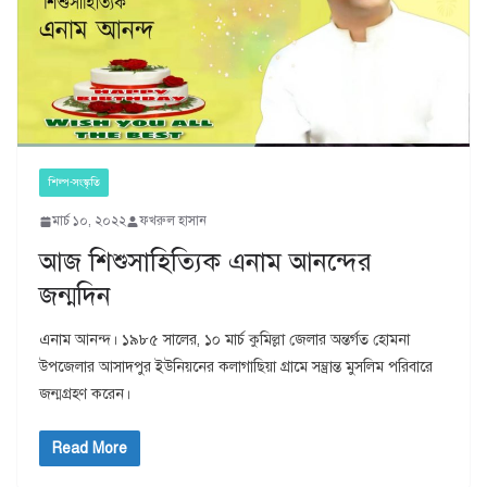
শিল্প-সংস্কৃতি
মার্চ ১০, ২০২২
ফখরুল হাসান
আজ শিশুসাহিত্যিক এনাম আনন্দের
জন্মদিন
এনাম আনন্দ। ১৯৮৫ সালের, ১০ মার্চ কুমিল্লা জেলার অন্তর্গত হোমনা
উপজেলার আসাদপুর ইউনিয়নের কলাগাছিয়া গ্রামে সম্ভ্রান্ত মুসলিম পরিবারে
জন্মগ্রহণ করেন।
Read More