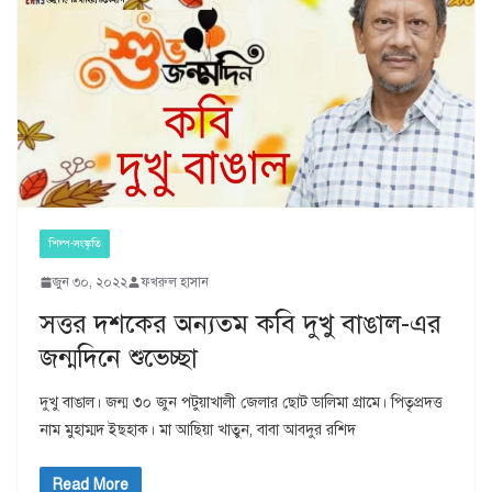
শিল্প-সংস্কৃতি
জুন ৩০, ২০২২
ফখরুল হাসান
সত্তর দশকের অন্যতম কবি দুখু বাঙাল-এর
জন্মদিনে শুভেচ্ছা
দুখু বাঙাল। জন্ম ৩০ জুন পটুয়াখালী জেলার ছোট ডালিমা গ্রামে। পিতৃপ্রদত্ত
নাম মুহাম্মদ ইছহাক। মা আছিয়া খাতুন, বাবা আবদুর রশিদ
Read More