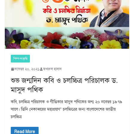
শিল্প-সংস্কৃতি
নভেম্বর ২০, ২০২১
ফখরুল হাসান
শুভ জন্মদিন কবি ও চলচ্চিত্র পরিচালক ড.
মাসুদ পথিক
কবি, চলচ্চিত্র পরিচালক ও গীতিকার মাসুদ পথিকের জন্ম ২০ নবেম্বর ১৯৭৯
সালে। তিনি নেকাব্বরের মহাপ্রয়াণ” চলচ্চিত্রের জন্য বাংলাদেশের জাতীয়
চলচ্চিত্র
Read More