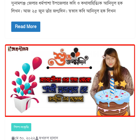
সুনামগঞ্জ জেলার ধর্মপাশা উপজেলার কবি ও কথাসাহিত্যিক আনিসুল হক
লিখন। আজ ২৫ জুন তাঁর জন্মদিন। স্বভাব কবি আনিসুল হক লিখন
Read More
শিল্প-সংস্কৃতি
মে ৩০, ২০২২
ফখরুল হাসান