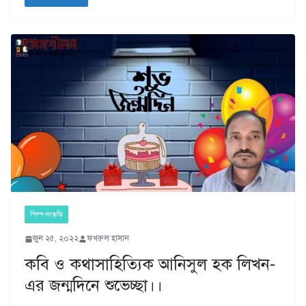
শিল্প-সংস্কৃতি
জুন ২৫, ২০২২
ফখরুল হাসান
কবি ও কথাসাহিত্যিক আনিসুল হক লিখন-
এর জন্মদিনে শুভেচ্ছা।।